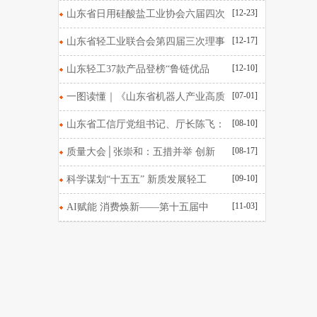
[12-23]
山东省日用硅酸盐工业协会六届四次
[12-17]
山东省轻工业联合会第四届三次理事
[12-10]
山东轻工37款产品登榜“鲁链优品
[07-01]
一图读懂｜《山东省机器人产业高质
[08-10]
山东省工信厅党组书记、厅长陈飞：
[08-17]
质量大会│张崇和：五措并举 创新
[09-10]
科学谋划“十五五” 新质发展轻工
[11-03]
AI赋能 消费焕新——第十五届中