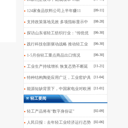
[09-11]
124家食品饮料公司上半年赚11
[08-28]
支持政策落地见效 多项指标显示中
[06-30]
探访山东省轻工纺织行业：“传统优
[06-30]
践行科技创新驱动战略 推动轻工业
[06-30]
1-5月份轻工重点商品出口情况
[11-21]
工业生产持续增长 恢复态势不断延
[11-04]
特种结构陶瓷应用广泛，工业窑炉具
[11-01]
能源短缺背景下，中国家电业对欧洲
轻工要闻
[02-09]
轻工产品将有“数字身份证”
[02-06]
人民日报：去年轻工业经济运行态势