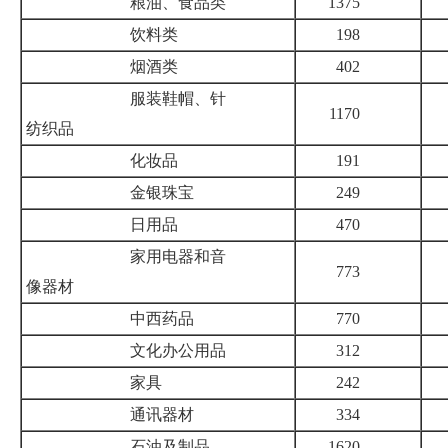
粮油、食品类
1375
饮料类
198
烟酒类
402
服装鞋帽、针
1170
纺织品
化妆品
191
金银珠宝
249
日用品
470
家用电器和音
773
像器材
中西药品
770
文化办公用品
312
家具
242
通讯器材
334
石油及制品
1620