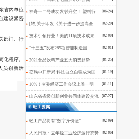
东省内单位
[06-24]
神舟十二号成功发射升空！ 塑料行
台建设紧密
[02-20]
[转]关于印发《关于进一步提高全
[02-08]
技术引领行业！美的11项技术成果
关部门、行
[02-01]
“十三五”发布285项智能制造国
简化程序。
[01-25]
2021食品饮料产业五大消费趋势
人员创新活
[01-19]
变局中开新局 科技自立自强成为国
[01-11]
10%！省委经济工作会议上唯一明
[07-27]
山东省省级创新创业共同体建设交流
轻工要闻
[02-09]
轻工产品将有“数字身份证”
[02-06]
人民日报：去年轻工业经济运行态势