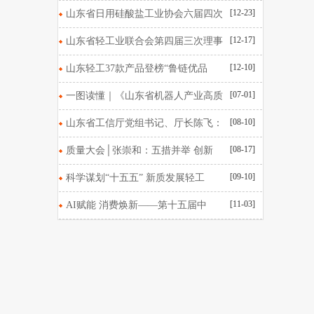
[12-23]
山东省日用硅酸盐工业协会六届四次
[12-17]
山东省轻工业联合会第四届三次理事
[12-10]
山东轻工37款产品登榜“鲁链优品
[07-01]
一图读懂｜《山东省机器人产业高质
[08-10]
山东省工信厅党组书记、厅长陈飞：
[08-17]
质量大会│张崇和：五措并举 创新
[09-10]
科学谋划“十五五” 新质发展轻工
[11-03]
AI赋能 消费焕新——第十五届中