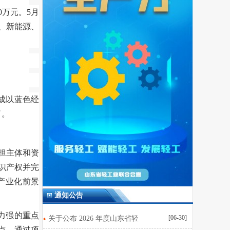
0万元。5月
、新能源、
成以蓝色经
了。
担主体和资
识产权并完
产业化前景
通知公告
力强的重点
[06-30]
关于公布 2026 年度山东省轻
点，通过项